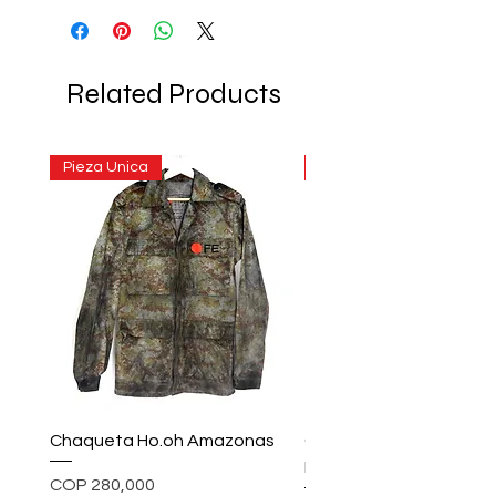
Related Products
Pieza Unica
Pieza Unica
Chaqueta Ho.oh Amazonas
Chaqueta ho.oh Rainc
Inkwell
Price
COP 280,000