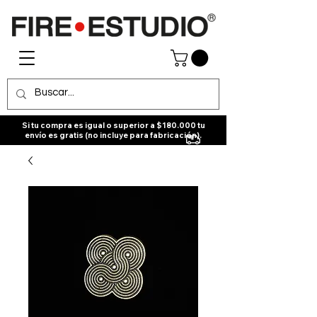
Si tu compra es igual o superior a $180.000 tu
envío es gratis (no incluye para fabricación).