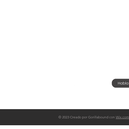
TIENDA
Preg
Nosotros
Fabr
Tu perfil FE
Polít
© 2023 Creado por Gorillabound con
Wix.com