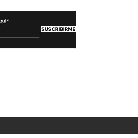
quí
SUSCRIBIRME
Teléfono: (+57) 304 425 8670
Email: info@firestudiostore.com
 # 82 - 65 Of. 201 Bogotá, Colombia
unes a Sábado: 11:00 am - 7:00 pm