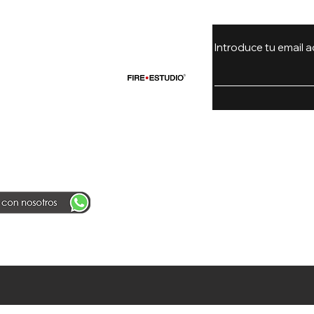
Introduce tu email a
untas Frecuentes
icación de pines
icas de la tienda
Carrera 15
L