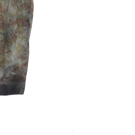
Chaqueta ho.oh Raincoat In