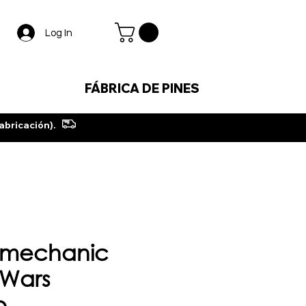
Log In
FÁBRICA DE PINES
abricación).
romechanic
rWars
o