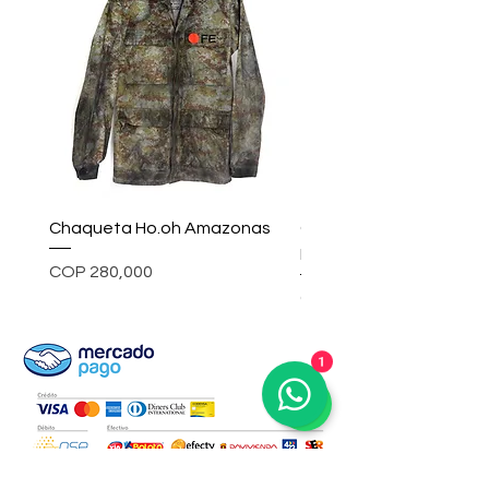
Chaqueta Ho.oh Amazonas
Chaqueta ho.oh Rainc
Inkwell
Price
COP 280,000
Price
COP 580,000
1