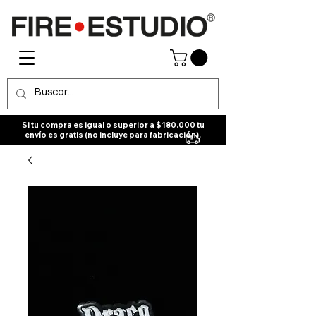
Si tu compra es igual o superior a $180.000 tu
envío es gratis (no incluye para fabricación).