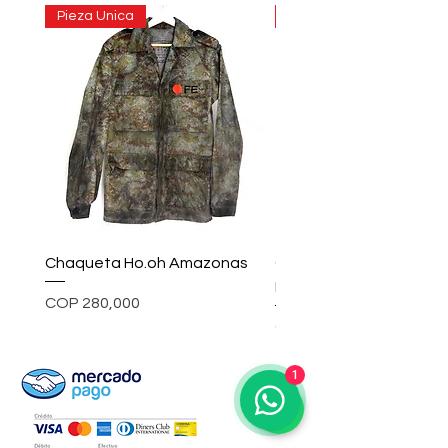
Pieza Unica
Pieza Unica
Chaqueta Ho.oh Amazonas
Chaqueta ho.oh Rainc
Inkwell
Price
COP 280,000
Price
COP 580,000
1