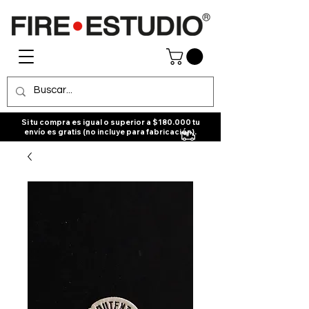
Si tu compra es igual o superior a $180.000 tu
envío es gratis (no incluye para fabricación).