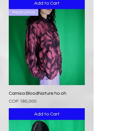
Add to Cart
Pieza Unica
Camisa BloodNature ho.oh
Price
COP 180,000
Add to Cart