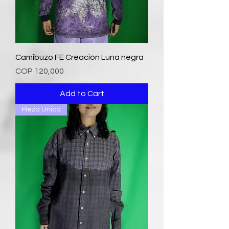
Camibuzo FE Creación Luna negra
Price
COP 120,000
Add to Cart
Pieza Unica