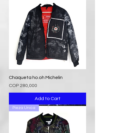
Chaqueta ho.oh Michelin
Price
COP 280,000
Add to Cart
Pieza Unica