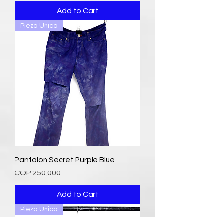
Add to Cart
Pieza Unica
Pantalon Secret Purple Blue
Price
COP 250,000
Add to Cart
Pieza Unica