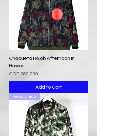
Chaqueta Ho.oh Afternoon In
Hawaii
Price
COP 280,000
Add to Cart
Pieza Unica