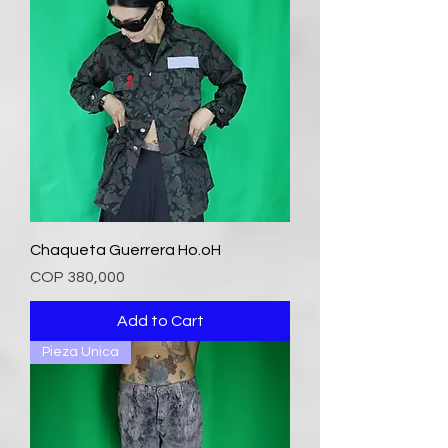
Chaqueta Guerrera Ho.oH
Price
COP 380,000
Add to Cart
Pieza Unica