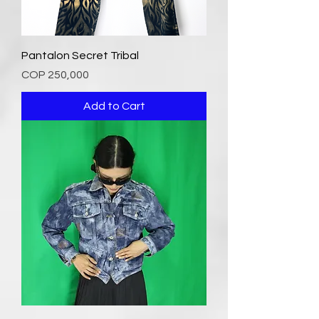
Pantalon Secret Tribal
Price
COP 250,000
Add to Cart