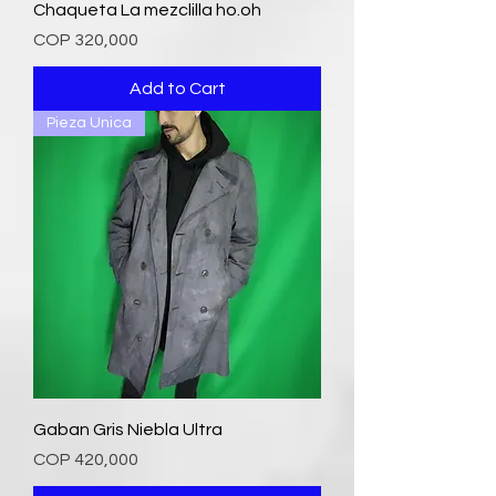
Chaqueta La mezclilla ho.oh
Price
COP 320,000
Add to Cart
Pieza Unica
Gaban Gris Niebla Ultra
Price
COP 420,000