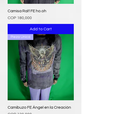
Camisa Ralf FE ho.oh
Price
COP 180,000
Add to Cart
Pieza Unica
Camibuzo FE Ángel en la Creación