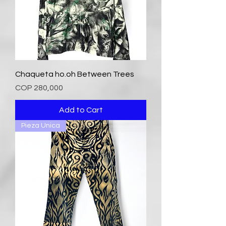
Chaqueta ho.oh Between Trees
Price
COP 280,000
Add to Cart
Pieza Unica