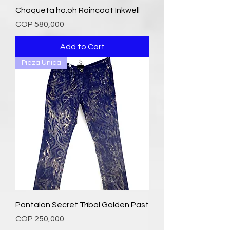
Chaqueta ho.oh Raincoat Inkwell
Price
COP 580,000
Add to Cart
Pieza Unica
Pantalon Secret Tribal Golden Past
Price
COP 250,000