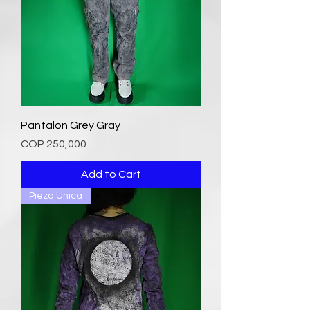
Pantalon Grey Gray
Price
COP 250,000
Add to Cart
Pieza Unica