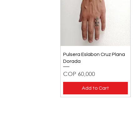
Quick View
Pulsera Eslabon Cruz Plana
Dorada
Price
COP 60,000
Add to Cart
TIENDA
Preg
Nosotros
Fabr