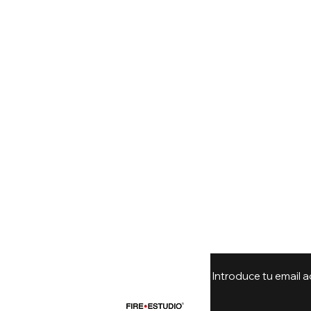
Introduce tu email a
untas Frecuentes
icación de pines