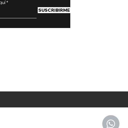
quí
SUSCRIBIRME
Teléfono: (+57) 304 425 8670
Email: info@firestudiostore.com
 # 82 - 65 Of. 201 Bogotá, Colombia
unes a Sábado: 11:00 am - 7:00 pm