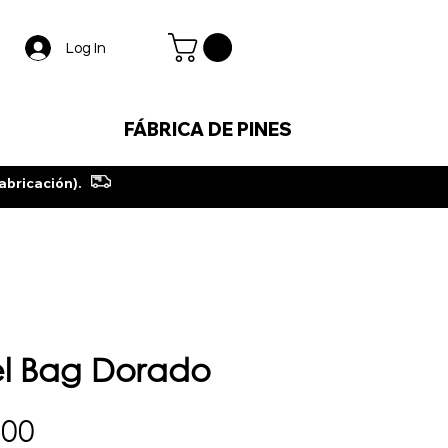
Log In
FÁBRICA DE PINES
abricación).
el Bag Dorado
Price
000