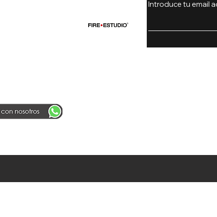
Introduce tu email a
untas Frecuentes
icación de pines
icas de la tienda
Carrera 15
L