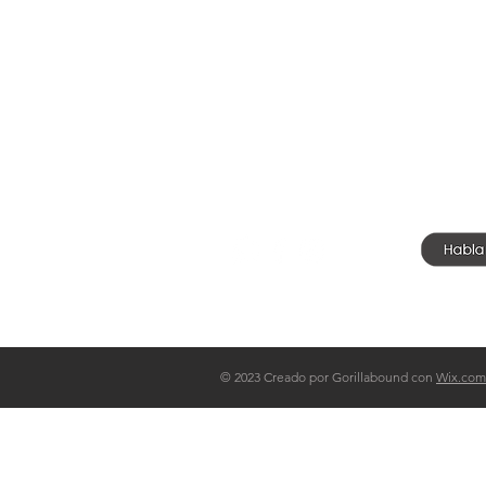
TIENDA
Preg
Nosotros
Fabr
Tu perfil FE
Polít
© 2023 Creado por Gorillabound con
Wix.com