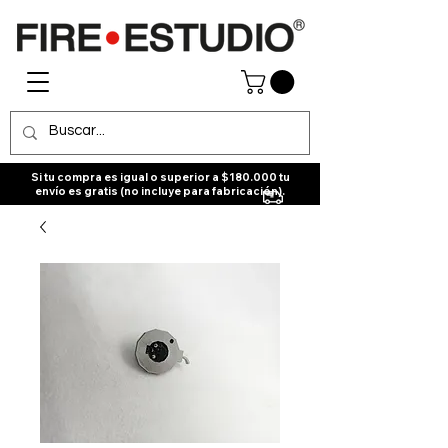
Si tu compra es igual o superior a $180.000 tu
envío es gratis (no incluye para fabricación).