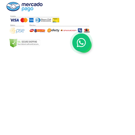
1
Preguntas Frecuentes
Fabricación de pines
Políticas de la tienda
Introduce tu email aquí
SUSCRIBIRME