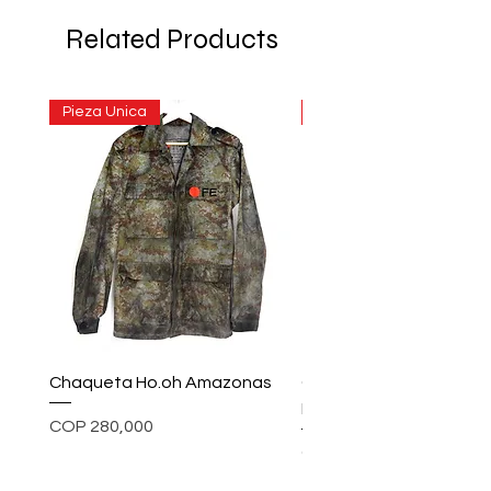
Related Products
Pieza Unica
Pieza Unica
Chaqueta Ho.oh Amazonas
Chaqueta ho.oh Rainc
Inkwell
Price
COP 280,000
Price
COP 580,000