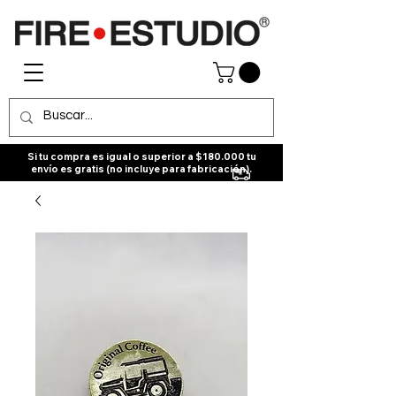
Si tu compra es igual o superior a $180.000 tu
envío es gratis (no incluye para fabricación).