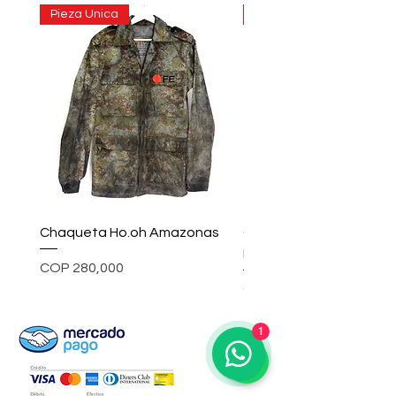
Pieza Unica
Pieza Unica
Chaqueta Ho.oh Amazonas
Chaqueta ho.oh Rainc
Inkwell
Price
COP 280,000
Price
COP 580,000
1