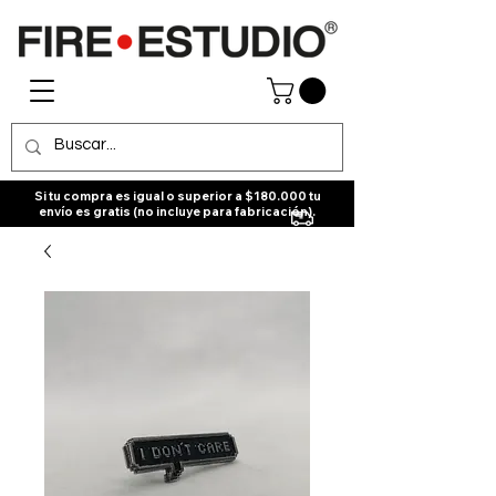
Si tu compra es igual o superior a $180.000 tu
envío es gratis (no incluye para fabricación).