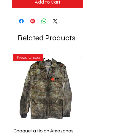
Add to Cart
Related Products
Pieza Unica
Pieza Unica
Chaqueta Ho.oh Amazonas
Chaqueta ho.oh Rainc