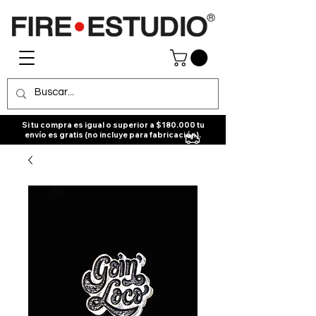
Si tu compra es igual o superior a $180.000 tu
envío es gratis (no incluye para fabricación).