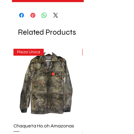
Related Products
Pieza Unica
Pieza Unica
Chaqueta Ho.oh Amazonas
Chaqueta ho.oh Rainc
Inkwell