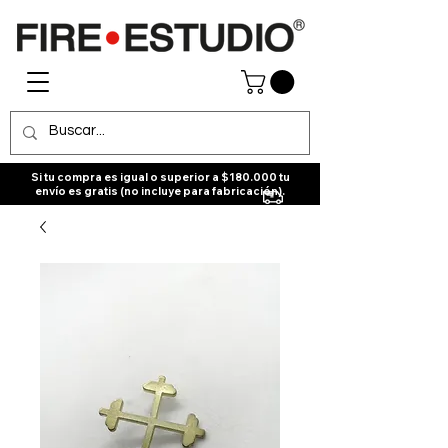
Si tu compra es igual o superior a $180.000 tu
envío es gratis (no incluye para fabricación).