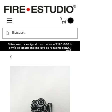
Si tu compra es igual o superior a $180.000 tu
envío es gratis (no incluye para fabricación).