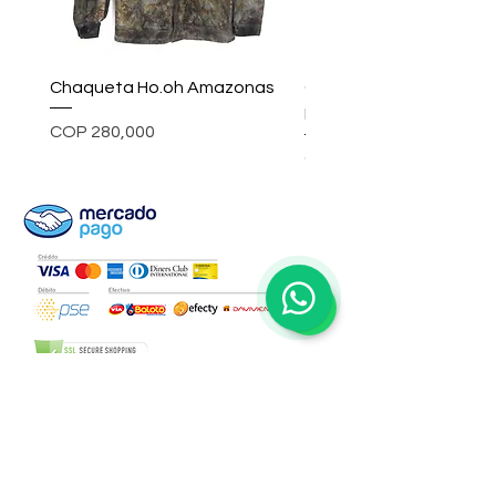
Chaqueta Ho.oh Amazonas
Chaqueta ho.oh Rainc
Inkwell
Price
COP 280,000
Price
COP 580,000
1
Preguntas Frecuentes
Fabricación de pines