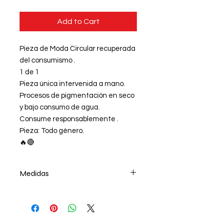
Add to Cart
Pieza de Moda Circular recuperada
del consumismo .
1 de 1
Pieza única intervenida a mano.
Procesos de pigmentación en seco
y bajo consumo de agua.
Consume responsablemente .
Pieza: Todo género.
🔥🔴
Medidas
Medida A (ALTO): 74 cm
Medida B (ANCHO): 41 cm
Medida C (MANGA): 62 cm