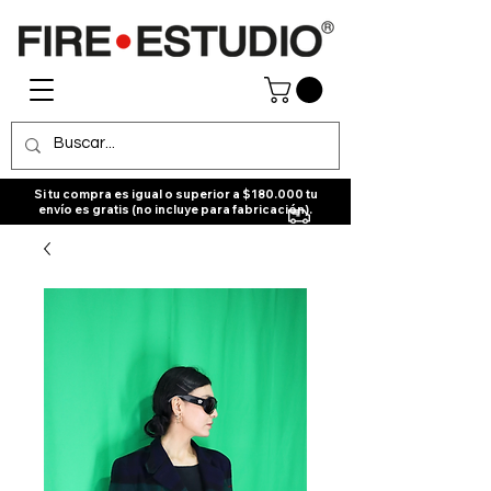
Si tu compra es igual o superior a $180.000 tu
envío es gratis (no incluye para fabricación).